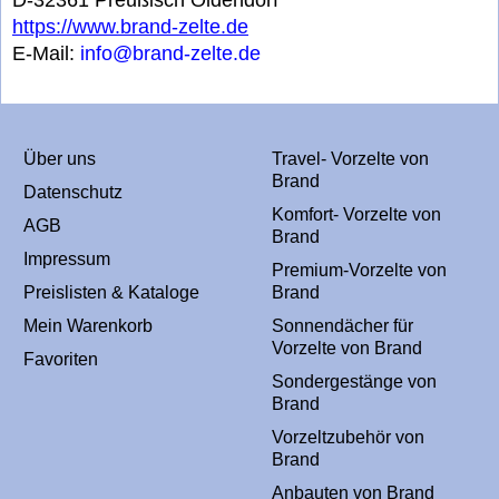
D-32361 Preußisch Oldendorf
https://www.brand-zelte.de
E-Mail:
info@brand-zelte.de
Über uns
Travel- Vorzelte von
Brand
Datenschutz
Komfort- Vorzelte von
AGB
Brand
Impressum
Premium-Vorzelte von
Preislisten & Kataloge
Brand
Mein Warenkorb
Sonnendächer für
Vorzelte von Brand
Favoriten
Sondergestänge von
Brand
Vorzeltzubehör von
Brand
Anbauten von Brand